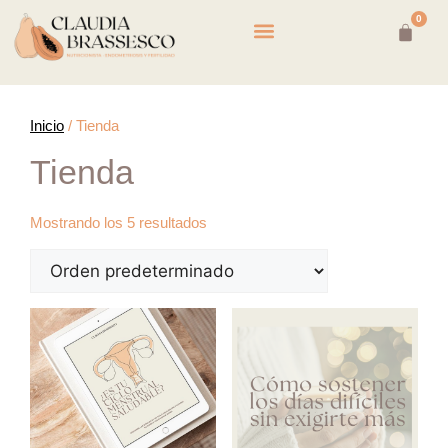
0
CASOS EN CONSULTA
Inicio
/ Tienda
Tienda
Mostrando los 5 resultados