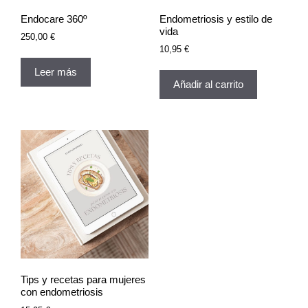
Endocare 360º
Endometriosis y estilo de
vida
250,00
€
10,95
€
Leer más
Añadir al carrito
Tips y recetas para mujeres
con endometriosis