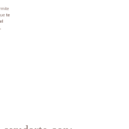
rmite
 que
te
el
,