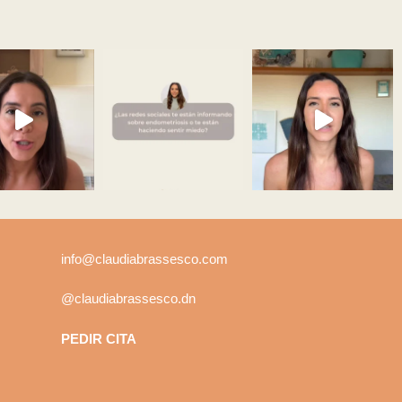
info@claudiabrassesco.com
@claudiabrassesco.dn
PEDIR CITA