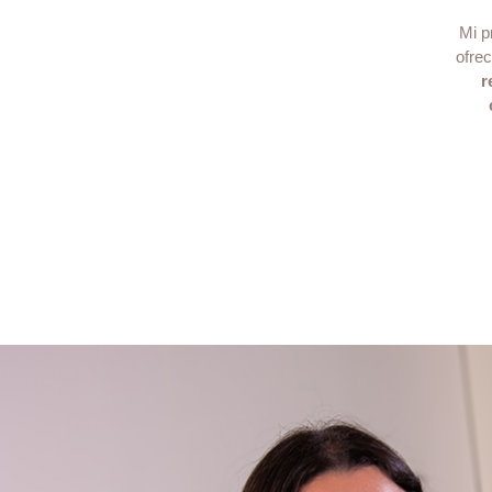
Mi p
ofrec
r