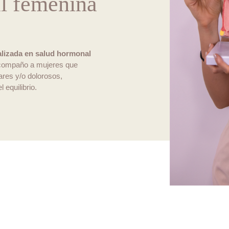
l femenina
alizada en salud hormonal
ompaño a mujeres que
ares y/o dolorosos,
 equilibrio.