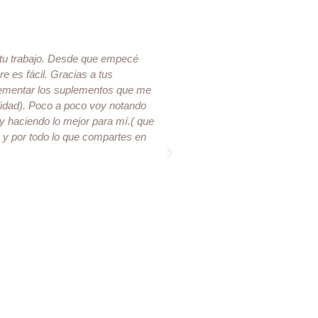
 tu trabajo. Desde que empecé
He conocido a Claudia en 
es fácil. Gracias a tus
me atendió por adela
ementar los suplementos que me
caracterizan sus consult
ilidad). Poco a poco voy notando
pautas y recomendaciones 
y haciendo lo mejor para mí.( que
humana. Gracias Claudia p
o y por todo lo que compartes en