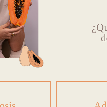
¿Qu
d
osis
Ad