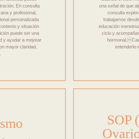
ación. En consulta
una señal de que a
ana y profesional,
consulta explo
cional personalizada
trabajamos desde l
ontexto y situación
educación menstrua
rición puede ser una
ciclo y acompañar
ud y ayudar a mejorar
hormonal.Cada 
on mayor claridad,
entenderlo e
.
SOP (
ismo
Ovario