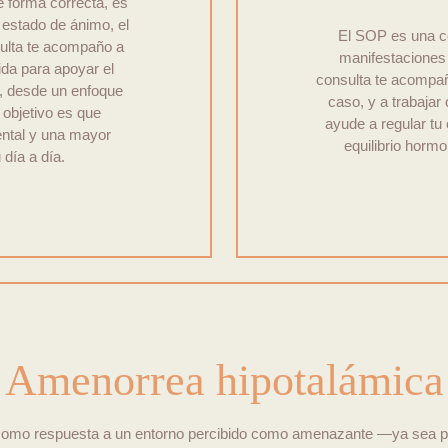
e forma correcta, es
 estado de ánimo, el
El SOP es una co
ulta te acompaño a
manifestaciones
vida para apoyar el
consulta te acompañ
as, desde un enfoque
caso, y a trabajar
 objetivo es que
ayude a regular tu 
mental y una mayor
equilibrio hormo
ía a día.
Amenorrea hipotalámica
omo respuesta a un entorno percibido como amenazante —ya sea por es