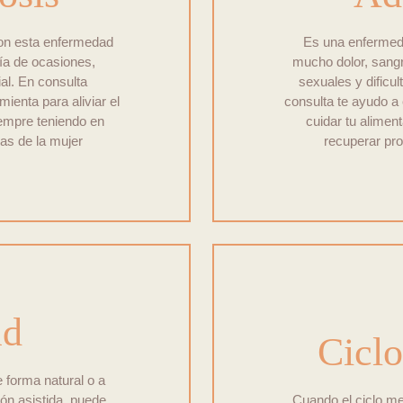
on esta enfermedad
Es una enfermed
ría de ocasiones,
mucho dolor, sangr
al. En consulta
sexuales y dificul
ienta para aliviar el
consulta te ayudo a 
siempre teniendo en
cuidar tu aliment
ias de la mujer
recuperar pro
ad
Ciclo
e forma natural o a
ón asistida, puede
Cuando el ciclo men