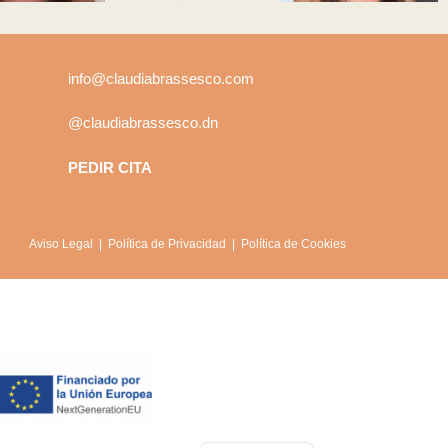
info@claudiabrassesco.com
@claudiabrassesco.dn
PEDIR CITA
Aviso Legal
|
Política de Privacidad
|
Política de Cookies